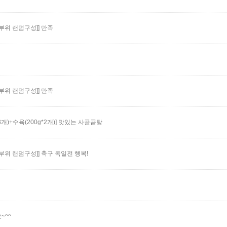
지부위 랜덤구성]]
만족
지부위 랜덤구성]]
만족
)+수육(200g*2개)]
맛있는 사골곰탕
지부위 랜덤구성]]
축구 독일전 행복!
~^^