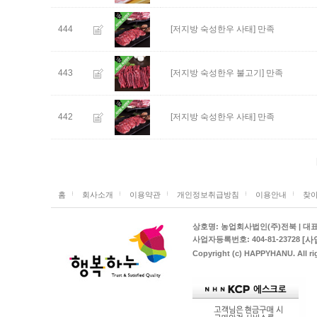
444
[저지방 숙성한우 사태]
만족
443
[저지방 숙성한우 불고기]
만족
442
[저지방 숙성한우 사태]
만족
홈
회사소개
이용약관
개인정보취급방침
이용안내
찾아
상호명: 농업회사법인(주)전북 | 대표: 김
[사
사업자등록번호: 404-81-23728
Copyright (c) HAPPYHANU. All rig