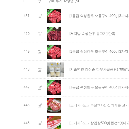
(5)
구매 후기 작성법
451
[1등급 숙성한우 모둠구이 400g [3가
450
[저지방 숙성한우 불고기]
만족
449
[1등급 숙성한우 모둠구이 400g [3가
448
[기술명인 김상준 한우사골곰탕(700g*3개
447
[1등급 숙성한우 모둠구이 400g [3가
446
[오메가3포크 목살500g]
신뢰가는 고기
445
[오메가3포크 삼겹살500g]
완전~멋나요