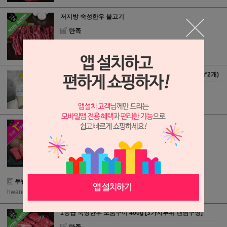
저지방 숙성한우 불고기
만족
네이버 페이
| 2018-05-12
기술명인 김상준 한우사골곰탕(700g*3개)+수육(200g*2개)
만족
네이버 페이
| 2018-04-28
한우 오메가3 1++등급 로얄모둠구이
만족
네이버 페이
| 2018-04-27
두번째 주문입니다.
hwang325
| 2018-04-25
1등급 숙성한우 모둠구이 400g [3가지부위 랜덤구성]
만족