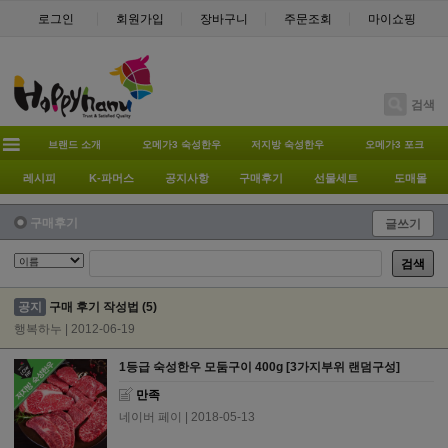
로그인
회원가입
장바구니
주문조회
마이쇼핑
검색
브랜드 소개
오메가3 숙성한우
저지방 숙성한우
오메가3 포크
레시피
K-파머스
공지사항
구매후기
선물세트
도매몰
구매후기
글쓰기
검색
공지
구매 후기 작성법
(5)
행복하누 | 2012-06-19
1등급 숙성한우 모둠구이 400g [3가지부위 랜덤구성]
만족
네이버 페이
| 2018-05-13