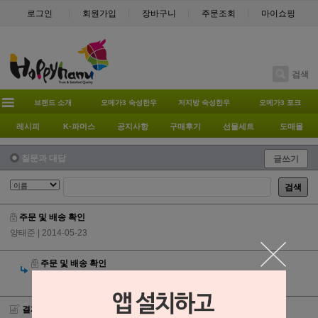
로그인
회원가입
장바구니
주문조회
마이쇼핑
검색
브랜드 소개
오메가3 숙성한우
저지방 숙성한우
오메가3 포크
레시피
K-파머스
공지사항
구매후기
선물세트
도매몰
질문과 대답
글쓰기
검색
주문 및 배송 확인
양태준
| 2014-05-23
주문 및 배송 확인
행복하누
| 2014-05-23
결제할 때 플러그인 설치