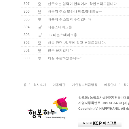
307
신주소는 입력이 안되어서..확인부탁드립니다
306
배송지 주소 또하나 빠트렸네요ㅠㅠ
305
배송지 주소입력 수정입니다
304
티본스테이크용
303
티본스테이크용
302
배송 관련...업무에 참고 부탁드립니다.
301
한우 문의입니다
300
채끝 주문하였습니다~
홈
회사소개
이용약관
개인정보취급방침
이용안내
찾아
상호명: 농업회사법인(주)전북 | 대표: 김
[사
사업자등록번호: 404-81-23728
Copyright (c) HAPPYHANU. All rig