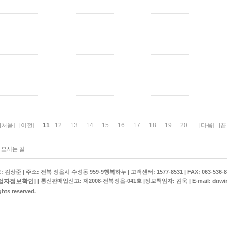
11
[처음]
[이전]
12
13
14
15
16
17
18
19
20
[다음]
[끝
오시는 길
상준 | 주소: 전북 정읍시 수성동 959-9행복하누 | 고객센터: 1577-8531 | FAX: 063-536-8
업자정보확인]
dowi
| 통신판매업신고: 제2008-전북정읍-041호 |정보책임자: 김욱 | E-mail:
hts reserved.