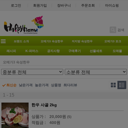
로그인
회원가입
장바구니
주문조회
마이쇼핑
검색
브랜드 소개
오메가3 숙성한우
저지방 숙성한우
오메가3 포크
레시피
K-파머스
공지사항
구매후기
선물세트
도매몰
오메가3 숙성한우
최신순
낮은가격
높은가격
상품명
최다리뷰
1 - 15
한우 사골 2kg
상품가 :
20,000원
(5)
적립금 :
400원