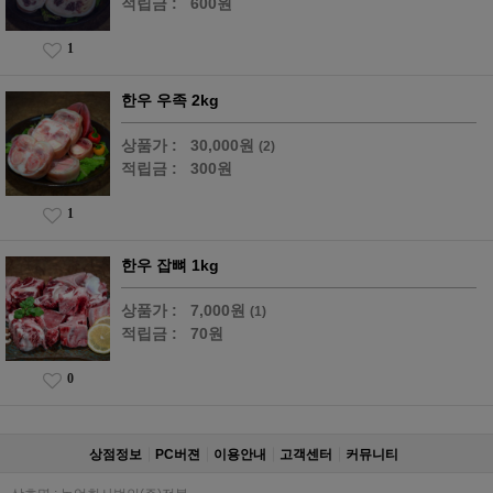
적립금 :
600원
1
한우 우족 2kg
상품가 :
30,000원
(2)
적립금 :
300원
1
한우 잡뼈 1kg
상품가 :
7,000원
(1)
적립금 :
70원
0
상점정보
PC버젼
이용안내
고객센터
커뮤니티