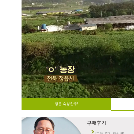
정읍 숙성한우!
[구매 후기 작성법]