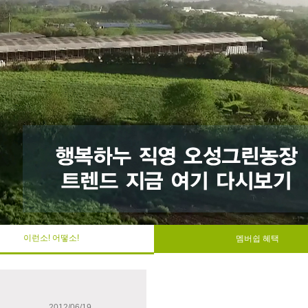
이런소! 어떻소!
멤버쉽 혜택
2012/06/19