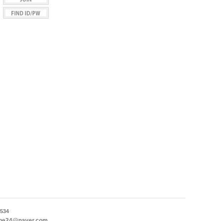
534
ne24@naver.com