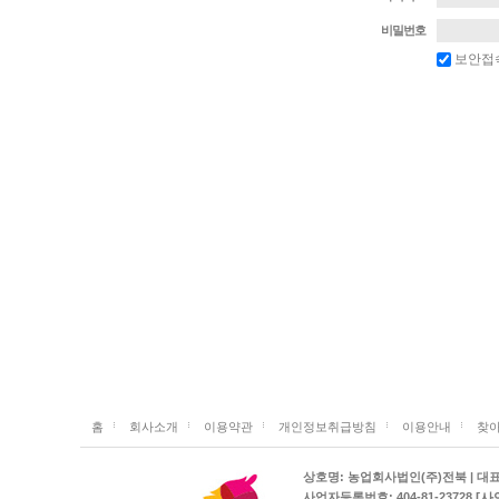
비밀번호
보안접
홈
회사소개
이용약관
개인정보취급방침
이용안내
찾아
상호명: 농업회사법인(주)전북 | 대표: 김
[사
사업자등록번호: 404-81-23728