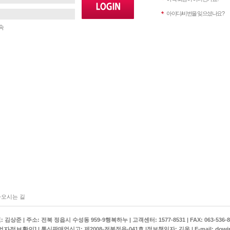
아이디/비번을 잊으셨나요?
속
오시는 길
상준 | 주소: 전북 정읍시 수성동 959-9행복하누 | 고객센터: 1577-8531 | FAX: 063-536-8
업자정보확인]
dowi
| 통신판매업신고: 제2008-전북정읍-041호 |정보책임자: 김욱 | E-mail: