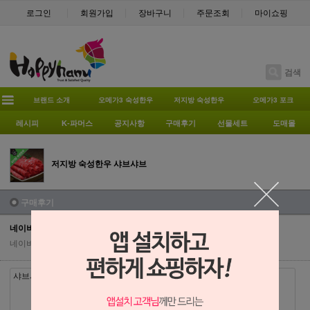
로그인
회원가입
장바구니
주문조회
마이쇼핑
검색
브랜드 소개
오메가3 숙성한우
저지방 숙성한우
오메가3 포크
레시피
K-파머스
공지사항
구매후기
선물세트
도매몰
저지방 숙성한우 샤브샤브
구매후기
네이버페이에서 작성된 후기입니다.
네이버 페이
| 2021-08-04 | 조회수 2453
샤브샤브고기는 좀그러네요 ㅜ