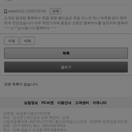
wlgid0112
| 2025-03-04
삭제
소개로 알게된 행복하누 육즙 육향 젤리같은 육질 어느것 하나 부족함 없이 풍부
하게 맛있었습니다 아주 착한가격에 품질은 으뜸인 행복하누를 알게되에 행복하
~~~노^^감사합니다 행복하누~~~
수정
삭제
목록
글쓰기
관련 목록이 없습니다.
상점정보
PC버젼
이용안내
고객센터
커뮤니티
상호명 : 농업회사법인(주)전북
대표 : 김상준 | 개인정보 보호 책임자 : 김욱
사업자등록번호 :404-81-23728 | 통신판매업신고번호 : 제2008-전북정읍-041호
전화 : 1577-8531 | 팩스 : 063-536-8534
주소 : 전북 정읍시 수성동 959-9행복하누