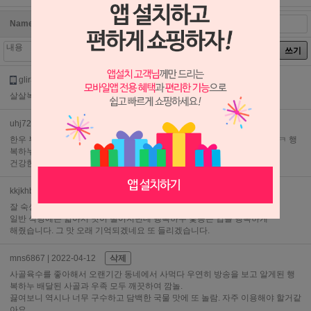
Name
password
쓰기
glir3848
| 2016-02-27
삭제
살살녹아요^^
uhj726
| 2017-06-27
삭제
한우 부채살, 채끝, 차돌박이 너무 맛있어서 또 다시 구매하러 왔어요. ㅋㅋㅋ 행
복하누 먹고 행복해졌어요 ㅋㅋㅋㅋㅋㅋㅋㅋ
건강한 한우라서 더욱 안심^^
kkjkhb
| 2018-01-27
삭제
잘 숙성된 한우가 두께감도 적당하여 고기 육즙이 살아있네요^^
일반 식당에는 얇아서 맛이 떨어지던데 행복하누 꽃등은 입을 행복하게
해줬습니다. 그 맛 오래 기억되겠네요 또 들리겠습니다.
mns6867
| 2022-04-12
삭제
사골육수를 좋아해서 오랜기간 동네에서 사먹다 우연히 방송을 보고 알게된 행
복하누 배달된 사골과 우족 모두 깨끗하여 깜놀.
끓여보니 역시나 너무 구수하고 담백한 국물 맛에 또 놀람. 자주 이용해야 할거같
아요.