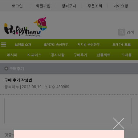
로그인
회원가입
장바구니
주문조회
마이쇼핑
검색
브랜드 소개
오메가3 숙성한우
저지방 숙성한우
오메가3 포크
레시피
K-파머스
공지사항
구매후기
선물세트
도매몰
구매후기
구매 후기 작성법
행복하누
| 2012-06-19 | 조회수 430969
댓글쓰기