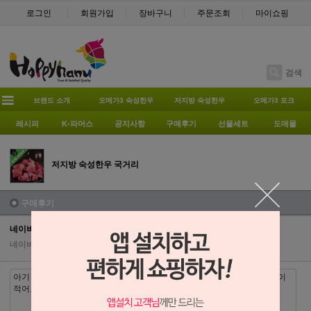
로그인
회원가입
장바구니
주문조회
마이쇼핑
검색
브랜드 소개
오메가3 숙성한우
저지방 숙성한우
오메가3 포크
레시피
K-파머스
공지사항
구매후기
선물세트
도매몰
저지방 숙성한우 국거리
구매후기
네이버페이에서 작성된 후기입니다.
네이버 페이
| 2019-04-04 | 조회수 7311
아기 이유식 육수 내려고 주문했어요. 고기 상태 넘 깔끔하고 확실히 지방이
적어요!!