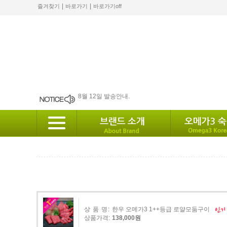
|
|
즐겨찾기
바로가기
바로가기off
2024 설 배송안내
8월 12일 발송안내.
2월 배송안내
배송안내
10월 배송안내
상 품 명:
한우 오메가3 1++등급 로얄모둠구이
상품가격:
138,000원