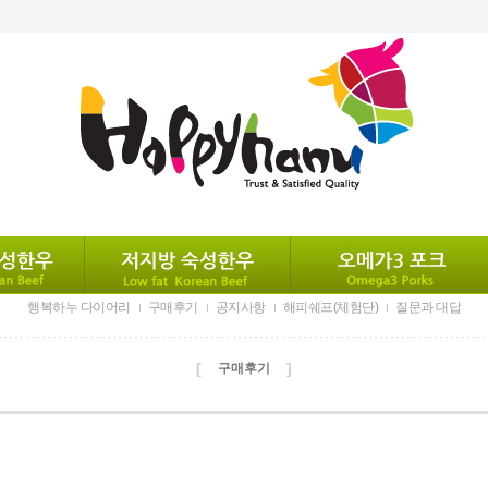
행복하누 다이어리
구매후기
공지사항
해피쉐프(체험단)
질문과 대답
[
]
구매후기