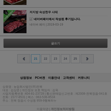
저지방 숙성한우 사태
네이버페이에서 작성된 후기입니다.
네이버 페이
| 2019-03-19
글쓰기
21
22
23
24
25
상점정보
PC버젼
이용안내
고객센터
커뮤니티
상호명 : 농업회사법인(주)전북
대표 : 김상준 | 개인정보 보호 책임자 : 김욱
사업자등록번호 :404-81-23728 | 통신판매업신고번호 : 제2008-전북정읍-041호
전화 : 1577-8531 | 팩스 : 063-536-8534
주소 : 전북 정읍시 수성동 959-9행복하누
이용약관
|
개인정보처리방침