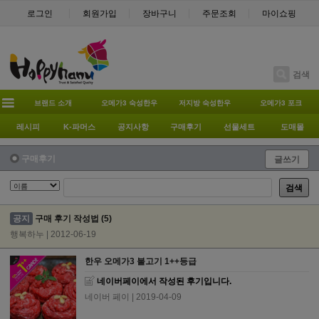
로그인
회원가입
장바구니
주문조회
마이쇼핑
검색
브랜드 소개
오메가3 숙성한우
저지방 숙성한우
오메가3 포크
레시피
K-파머스
공지사항
구매후기
선물세트
도매몰
구매후기
글쓰기
검색
공지
구매 후기 작성법
(5)
행복하누 | 2012-06-19
한우 오메가3 불고기 1++등급
네이버페이에서 작성된 후기입니다.
네이버 페이
| 2019-04-09