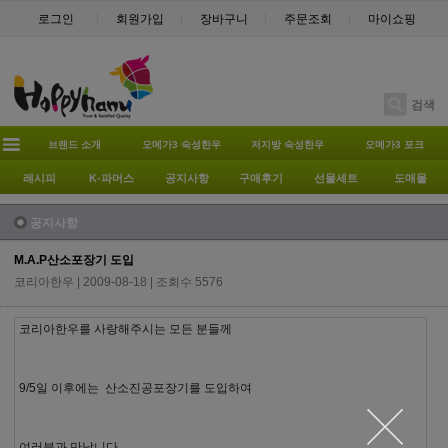
로그인
회원가입
장바구니
주문조회
마이쇼핑
검색
브랜드 소개
오메가3 숙성한우
저지방 숙성한우
오메가3 포크
레시피
K-파머스
공지사항
구매후기
선물세트
도매몰
공지사항
M.A.P산소포장기 도입
코리아한우
| 2009-08-18 | 조회수 5576
코리아한우를 사랑해주시는 모든 분들께
9/5일 이후에는 산소진공포장기를 도입하여
여러분과 만납니다.