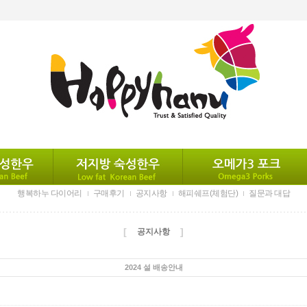
행복하누 다이어리
구매후기
공지사항
해피쉐프(체험단)
질문과 대답
[
]
공지사항
2024 설 배송안내