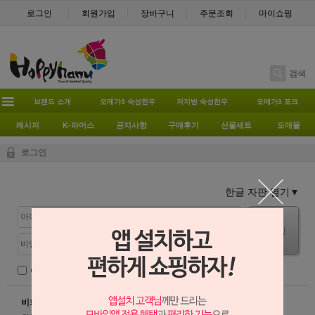
로그인
회원가입
장바구니
주문조회
마이쇼핑
검색
브랜드 소개
오메가3 숙성한우
저지방 숙성한우
오메가3 포크
레시피
K-파머스
공지사항
구매후기
선물세트
도매몰
로그인
한글 자판 열기
로그인
아이디 저장
자동 로그인
보안 로그인
비회원이신가요?