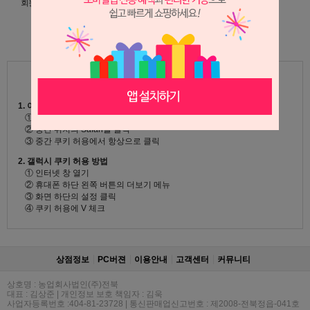
회원이 되시면 빠른 신상품 정보와 다양한 할인 혜택을 받으실 수 있습니다.
아이디/패스워드 찾기
회원가입
[로그인/비회원구매가 안될시 체크사항]
휴대폰 브라우저의 쿠키를 허용해야 합니다.
1. 아이폰 쿠키 허용 방법
① 바탕화면에 설정을 클릭
② 중간 위치의 Safari를 클릭
③ 중간 쿠키 허용에서 항상으로 클릭
2. 갤럭시 쿠키 허용 방법
① 인터넷 창 열기
② 휴대폰 하단 왼쪽 버튼의 더보기 메뉴
③ 화면 하단의 설정 클릭
④ 쿠키 허용에 V 체크
상점정보
PC버젼
이용안내
고객센터
커뮤니티
상호명 : 농업회사법인(주)전북
대표 : 김상준 | 개인정보 보호 책임자 : 김욱
사업자등록번호 :404-81-23728 | 통신판매업신고번호 : 제2008-전북정읍-041호