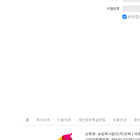
비밀번호
보안접
홈
회사소개
이용약관
개인정보취급방침
이용안내
찾아
상호명: 농업회사법인(주)전북 | 대표: 김
[사
사업자등록번호: 404-81-23728