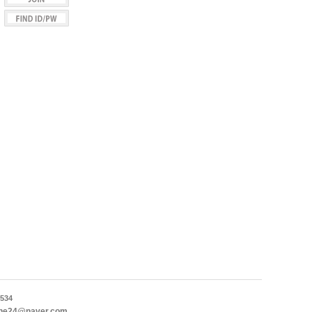
534
ne24@naver.com