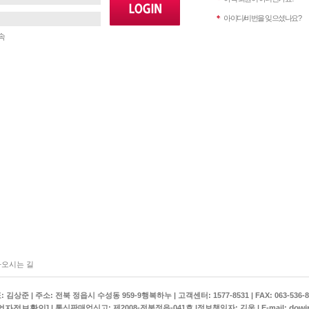
아이디/비번을 잊으셨나요?
속
오시는 길
상준 | 주소: 전북 정읍시 수성동 959-9행복하누 | 고객센터: 1577-8531 | FAX: 063-536-8
업자정보확인]
dowi
| 통신판매업신고: 제2008-전북정읍-041호 |정보책임자: 김욱 | E-mail: