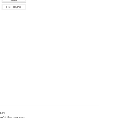
534
ne24@naver.com