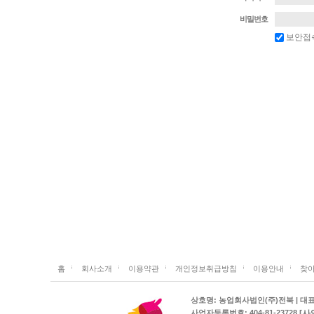
비밀번호
보안접
홈
회사소개
이용약관
개인정보취급방침
이용안내
찾아
상호명: 농업회사법인(주)전북 | 대표: 김
[사
사업자등록번호: 404-81-23728