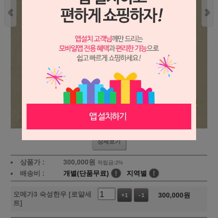
상세보기
상품가 :
300,000
원
적립금:2%
배송비 :
개별(단품무료)
!
지역별
!
오메가3 숙성한우 [로얄세
300,000
원
+1
-1
트]