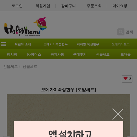
로그인
회원가입
장바구니
주문조회
마이쇼핑
검색
브랜드 소개
오메가3 숙성한우
저지방 숙성한우
오메가3 포크
레시피
K-파머스
공지사항
구매후기
선물세트
도매몰
선물세트
선물세트
0
오메가3 숙성한우 [로얄세트]