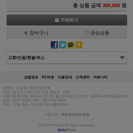
총 상품 금액
300,000
원
구매하기
장바구니
관심상품
교환/반품/환불/취소
상점정보
PC버젼
이용안내
고객센터
커뮤니티
상호명 : 농업회사법인(주)전북
대표 : 김상준 | 개인정보 보호 책임자 : 김욱
사업자등록번호 :404-81-23728 | 통신판매업신고번호 : 제2008-전북정읍-041호
전화 : 1577-8531 | 팩스 : 063-536-8534
주소 : 전북 정읍시 수성동 959-9행복하누
이용약관
|
개인정보처리방침
ⓒHAPPYHANU All rights reserved.
Make
Shop