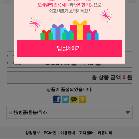
상세보기
상품가 :
120,000
원
적립금:2%
배송비 :
개별(단품무료)
!
지역별
!
총 상품 금액
0
원
- 상품이 품절되었습니다. -
교환/반품/환불/취소
상점정보
PC버젼
이용안내
고객센터
커뮤니티