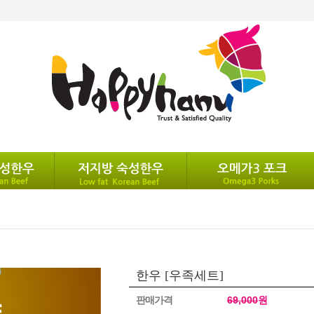
한우 [우족세트]
판매가격
69,000
원