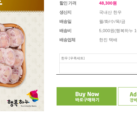
할인 가격
48,300
원
생산지
국내산 한우
배송일
월/화/수/목/금
배송비
5,000원(행복하누
배송업체
한진 택배
한우 [우족세트]