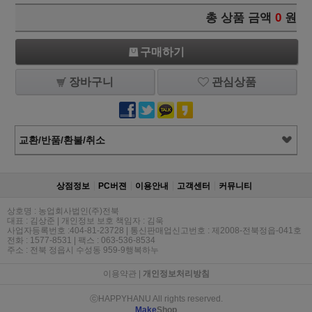
총 상품 금액
0
원
구매하기
장바구니
관심상품
교환/반품/환불/취소
상점정보
PC버젼
이용안내
고객센터
커뮤니티
상호명 : 농업회사법인(주)전북
대표 : 김상준 | 개인정보 보호 책임자 : 김욱
사업자등록번호 :404-81-23728 | 통신판매업신고번호 : 제2008-전북정읍-041호
전화 : 1577-8531 | 팩스 : 063-536-8534
주소 : 전북 정읍시 수성동 959-9행복하누
이용약관
|
개인정보처리방침
ⓒHAPPYHANU All rights reserved.
Make
Shop