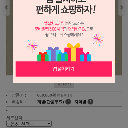
상세보기
상품가 :
660,000
원
적립금:2%
배송비 :
개별(단품무료)
!
지역별
!
세트선택 :