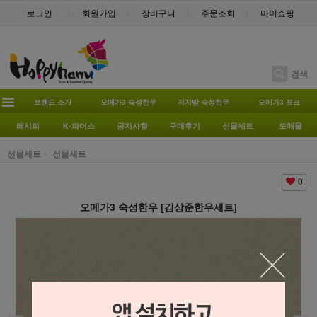
로그인
회원가입
장바구니
주문조회
마이쇼핑
검색
브랜드 소개
오메가3 숙성한우
저지방 숙성한우
오메가3 포크
레시피
K-파머스
공지사항
구매후기
선물세트
도매몰
선물세트
선물세트
0
오메가3 숙성한우 [김상준한우세트]