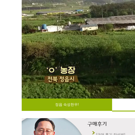
정읍 숙성한우!
[구매 후기 작성법]