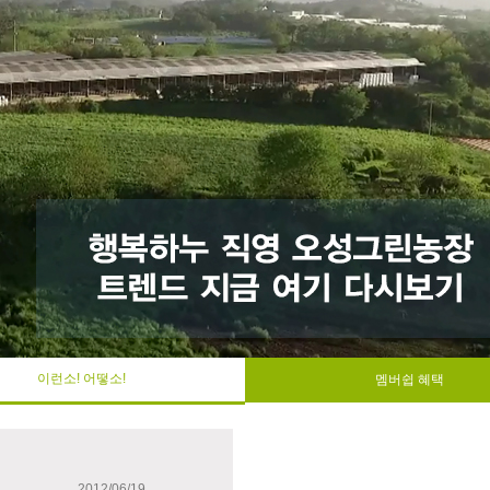
멤버쉽 혜택
이런소! 어떻소!
2012/06/19